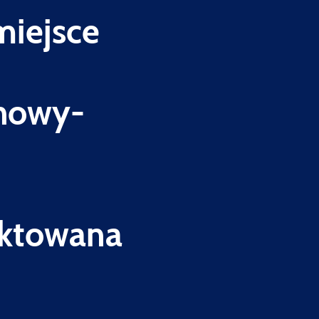
miejsce
chowy-
ektowana