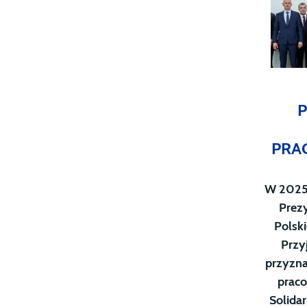
PRA
W 2025 
Prez
Polsk
Przy
przyzna
praco
Solida