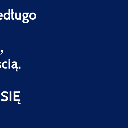
edługo
,
cią.
SIĘ