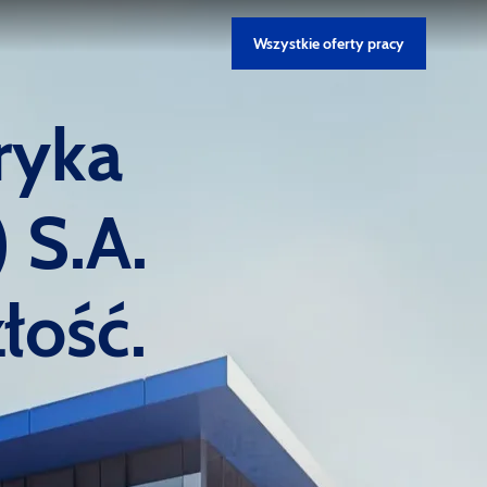
Wszystkie oferty pracy
yka
S.A.
łość.