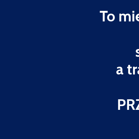
To mi
a t
PR