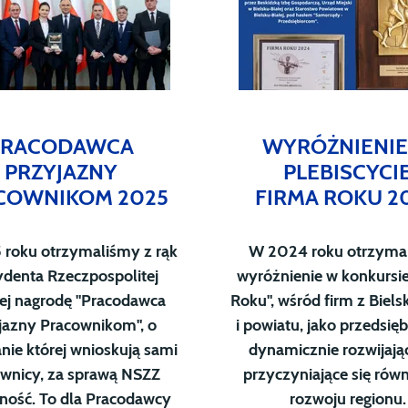
PRACODAWCA
WYRÓŻNIENIE
PRZYJAZNY
PLEBISCYCI
COWNIKOM 2025
FIRMA ROKU 2
roku otrzymaliśmy z rąk
W 2024 roku otrzyma
ydenta Rzeczpospolitej
wyróżnienie w konkursie
iej nagrodę "Pracodawca
Roku", wśród firm z Biels
jazny Pracownikom", o
i powiatu, jako przedsię
nie której wnioskują sami
dynamicznie rozwijając
wnicy, za sprawą NSZZ
przyczyniające się rów
rność. To dla Pracodawcy
rozwoju regionu.