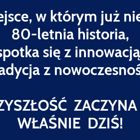
ejsce, w którym już ni
80-letnia historia,
spotka się z innowacją
radycja z nowoczesnoś
ZYSZŁOŚĆ ZACZYNA 
WŁAŚNIE DZIŚ!