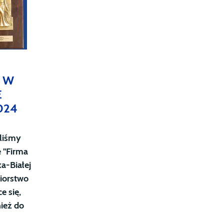
 W
E
024
liśmy
 "Firma
ka-Białej
biorstwo
e się,
nież do