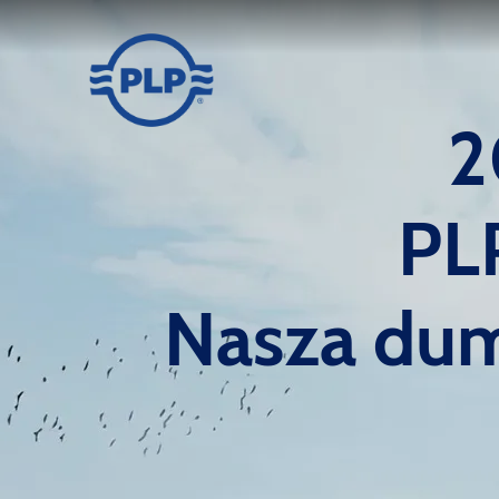
2026r.
PLP Pol
Nasza dum