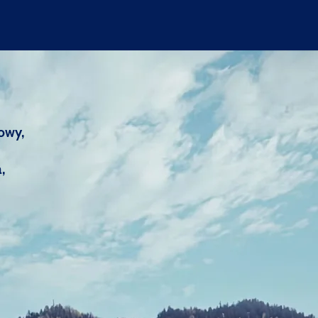
owy,
,