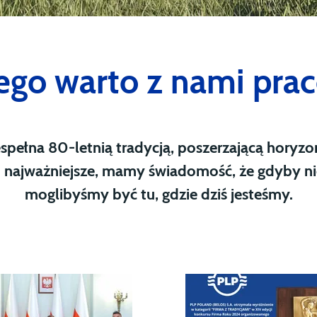
ego warto z nami pra
espełna 80-letnią tradycją, poszerzającą horyzo
co najważniejsze, mamy świadomość, że gdyby nie 
moglibyśmy być tu, gdzie dziś jesteśmy.