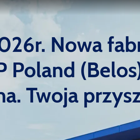
 Nowa fabr
and (Belos) 
a. Twoja przysz